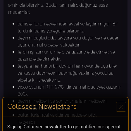
əmin ola bilərsiniz. Budur tanımalı olduğunuz əsas
məqamlar:
bahislər turun əvvəlindən əvvəl yerləşdirilmişdir. Bir
turda iki bahis yerləşdirə bilərsiniz;
dəyirmi başladıqda, təyyarə yola düşür və nə qədər
uçur, ehtimal o qədər yüksəkdir;
fərdin işi zamanla mərc və qazanc əldə etmək və
qazanc əldə etməkdir;
təyyarə hər hansı bir dövrün hər növündə uça bilər
və kassa düyməsini basmağa vaxtınız yoxdursa,
əlbəttə ki, itirəcəksiniz;
video oyunun RTP 97% -dir və məhdudiyyət qazanır
200x;
dəyirmi nəticəni və son ehtimalların nəticəsini
close
Colosseo Newsletters
əvvəlcədən bilmək çətindir;
bütün turlar real vaxtdır və nəticələr pilot
ilə eynidir
Sign up Colosseo newsletter to get notified our special