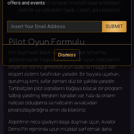
offers and events
Siz hazırda pilot oynayan müxtəlif digər aviatorların
statistik və nəticələrini (qalib / zərər) görə bilərsiniz.
Bu, qazancınızı elan etməyə başlamazdan əvvəl bilməli
SUBMIT
olduğunuz video oyunun əsas qaydalarıdır.
Pilot Oyun Formulu
KIN düyməsini basın və onun dairələri tamamilə
Dismiss
gözlənilməzdir. Həqiqət budur ki, hər turun nəticələrinin
ixtiyari bir nömrə generatorunun əsası ilə məşğul olan
ekspert sistemi tərəfindən yaradılır. Bir təyyarə uçarkən,
qurulmuş kimi, səfər zamanı düz bir şəkildə yaradılır.
Tərtibatçıları pilot siqnallarını bağlaya biləcək bir proqram
tətbiqi yaratmış teleqram kanalları var, hələ də onların
nəticəsi olduqlarına və nəticənin əvvəlcədən
proqnozlaşdırdığına əmin ola bilərsiniz.
Alqoritmin necə işlədiyini başa düşmək üçün, Aviator
Demo Pin rejimində uzun müddət sərf etmək daha